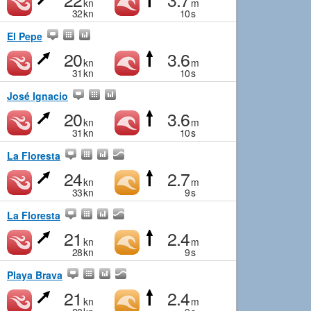
kn
m
32
kn
10
s
El Pepe
20
3.6
kn
m
31
kn
10
s
José Ignacio
20
3.6
kn
m
31
kn
10
s
La Floresta
24
2.7
kn
m
33
kn
9
s
La Floresta
21
2.4
kn
m
28
kn
9
s
Playa Brava
21
2.4
kn
m