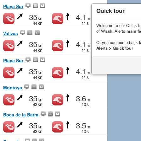
Playa Sur
Quick tour
35
4.1
kn
m
44
kn
11
s
Welcome to our Quick to
of Wisuki Alerts
main fe
Valizas
35
4.1
Or you can come back l
kn
m
Alerts > Quick tour
44
kn
11
s
Playa Sur
35
4.1
kn
m
44
kn
11
s
Montoya
35
3.6
kn
m
43
kn
10
s
Boca de la Barra
35
3.5
kn
m
43
kn
10
s