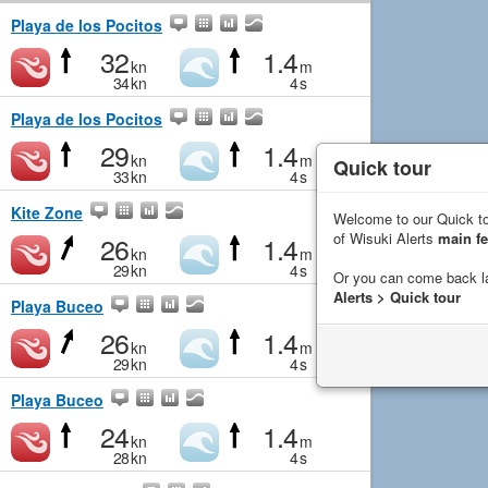
Playa de los Pocitos
32
1.4
kn
m
34
kn
4
s
Playa de los Pocitos
29
1.4
kn
m
Quick tour
33
kn
4
s
Kite Zone
Welcome to our Quick to
of Wisuki Alerts
main fe
26
1.4
kn
m
29
kn
4
s
Or you can come back l
Alerts > Quick tour
Playa Buceo
26
1.4
kn
m
29
kn
4
s
Playa Buceo
24
1.4
kn
m
28
kn
4
s