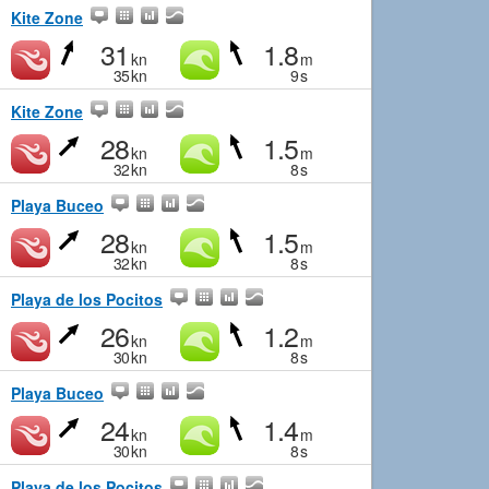
Kite Zone
31
1.8
kn
m
35
kn
9
s
Kite Zone
28
1.5
kn
m
32
kn
8
s
Playa Buceo
28
1.5
kn
m
32
kn
8
s
Playa de los Pocitos
26
1.2
kn
m
30
kn
8
s
Playa Buceo
24
1.4
kn
m
30
kn
8
s
Playa de los Pocitos