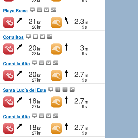
28
kn
9
s
Playa Brava
21
2.3
kn
m
28
kn
9
s
Corralitos
20
3
kn
m
28
kn
9
s
Cuchilla Alta
20
2.7
kn
m
27
kn
9
s
Santa Lucía del Este
18
2.7
kn
m
27
kn
9
s
Cuchilla Alta
18
2.7
kn
m
27
kn
9
s