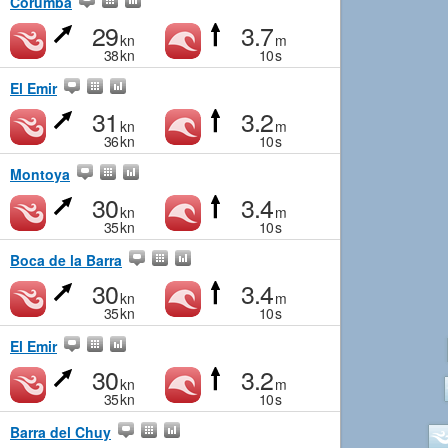
Corumba
29
3.7
kn
m
38
kn
10
s
El Emir
31
3.2
kn
m
36
kn
10
s
Montoya
30
3.4
kn
m
35
kn
10
s
Boca de la Barra
30
3.4
kn
m
35
kn
10
s
El Emir
30
3.2
kn
m
35
kn
10
s
Barra del Chuy