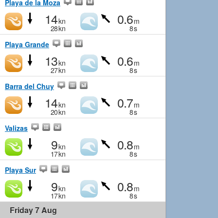
Playa de la Moza
14
0.6
kn
m
28
kn
8
s
Playa Grande
13
0.6
kn
m
27
kn
8
s
Barra del Chuy
14
0.7
kn
m
20
kn
8
s
Valizas
9
0.8
kn
m
17
kn
8
s
Playa Sur
9
0.8
kn
m
17
kn
8
s
Friday 7 Aug