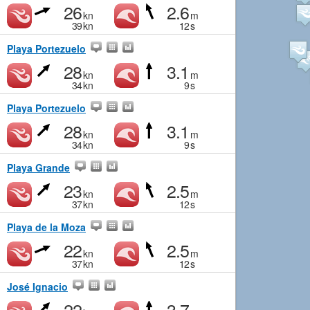
26
2.6
kn
m
39
kn
12
s
Playa Portezuelo
28
3.1
kn
m
34
kn
9
s
Playa Portezuelo
28
3.1
kn
m
34
kn
9
s
Playa Grande
23
2.5
kn
m
37
kn
12
s
Playa de la Moza
22
2.5
kn
m
37
kn
12
s
José Ignacio
22
3.7