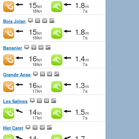
15
1.8
kn
m
18
kn
7
s
Bois Jolan
15
1.8
kn
m
18
kn
7
s
Bananier
16
1.4
kn
m
18
kn
7
s
Grande Anse
16
1.3
kn
m
17
kn
7
s
Les Salines
14
1.5
kn
m
17
kn
7
s
Illet Caret
14
1.7