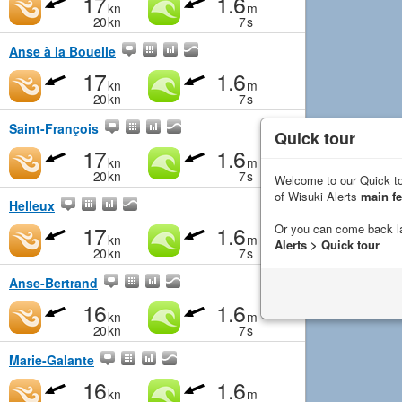
17
1.6
kn
m
20
kn
7
s
Anse à la Bouelle
17
1.6
kn
m
20
kn
7
s
Saint-François
Quick tour
17
1.6
kn
m
20
kn
7
s
Welcome to our Quick to
of Wisuki Alerts
main fe
Helleux
17
1.6
Or you can come back l
kn
m
Alerts > Quick tour
20
kn
7
s
Anse-Bertrand
16
1.6
kn
m
20
kn
7
s
Marie-Galante
16
1.6
kn
m