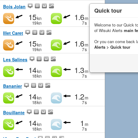
Bois Jolan
Quick tour
15
1.6
kn
m
19
kn
7
s
Welcome to our Quick to
of Wisuki Alerts
main fe
Illet Caret
15
1.6
Or you can come back l
kn
m
Alerts > Quick tour
19
kn
7
s
Les Salines
14
1.3
kn
m
18
kn
7
s
Bananier
14
1.2
kn
m
18
kn
7
s
Bouillante
14
1
kn
m
18
kn
7
s