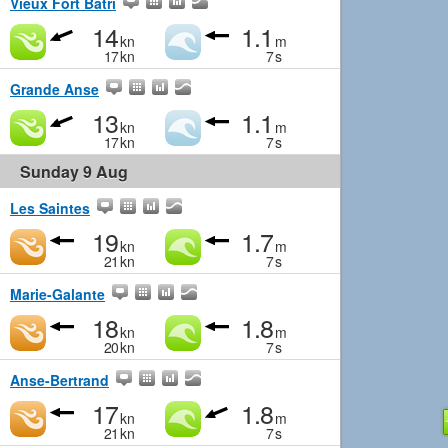
Vieux Fort Batri
14
1.1
kn
m
17
kn
7
s
Grande Anse
13
1.1
kn
m
17
kn
7
s
Sunday 9 Aug
Les Saintes
19
1.7
kn
m
21
kn
7
s
Marie-Galante
18
1.8
kn
m
20
kn
7
s
Anse-Bertrand
17
1.8
kn
m
21
kn
7
s