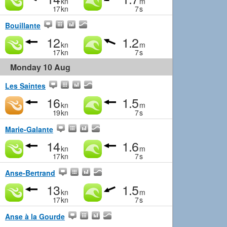
kn
m
17
kn
7
s
Bouillante
12
1.2
kn
m
17
kn
7
s
Monday 10 Aug
Les Saintes
16
1.5
kn
m
19
kn
7
s
Marie-Galante
14
1.6
kn
m
17
kn
7
s
Anse-Bertrand
13
1.5
kn
m
17
kn
7
s
Anse à la Gourde