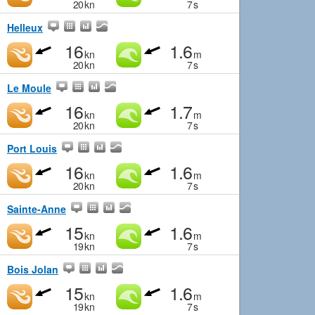
20
kn
7
s
Helleux
16
1.6
kn
m
20
kn
7
s
Le Moule
16
1.7
kn
m
20
kn
7
s
Port Louis
16
1.6
kn
m
20
kn
7
s
Sainte-Anne
15
1.6
kn
m
19
kn
7
s
Bois Jolan
15
1.6
kn
m
19
kn
7
s