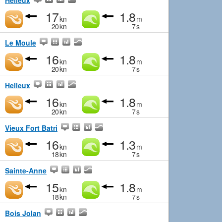
Helleux
17
1.8
kn
m
20
kn
7
s
Le Moule
16
1.8
kn
m
20
kn
7
s
Helleux
16
1.8
kn
m
20
kn
7
s
Vieux Fort Batri
16
1.3
kn
m
18
kn
7
s
Sainte-Anne
15
1.8
kn
m
18
kn
7
s
Bois Jolan