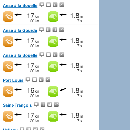
Anse à la Bouelle
17
1.8
kn
m
20
kn
7
s
Anse à la Gourde
17
1.8
kn
m
20
kn
7
s
Anse à la Bouelle
17
1.8
kn
m
20
kn
7
s
Port Louis
16
1.8
kn
m
20
kn
7
s
Saint-François
17
1.8
kn
m
20
kn
7
s