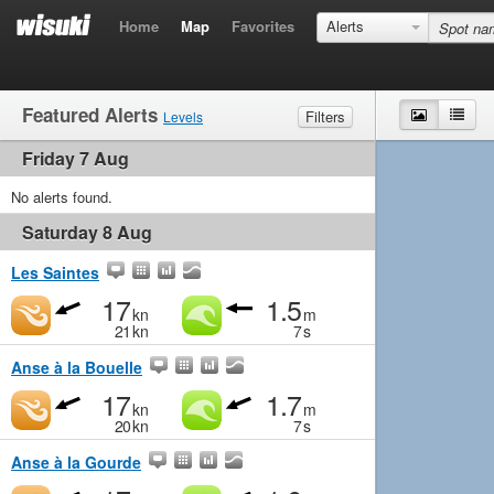
Home
Map
Favorites
Alerts
Featured Alerts
Map
List
Filters
Levels
Friday 7 Aug
Wind
Marginal
Light
Medium
Strong
Waves
No alerts found.
Marginal
Small
Medium
Big
Saturday 8 Aug
Les Saintes
17
1.5
kn
m
21
kn
7
s
Anse à la Bouelle
17
1.7
kn
m
20
kn
7
s
Anse à la Gourde