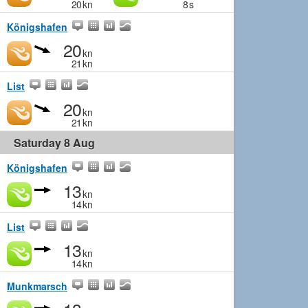
20
kn
8
s
Königshafen
20
kn
21
kn
List
20
kn
21
kn
Saturday 8 Aug
Königshafen
13
kn
14
kn
List
13
kn
14
kn
Munkmarsch