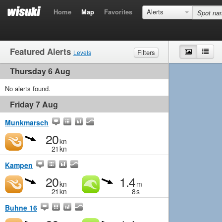
Home
Map
Favorites
Alerts
Featured Alerts
Map
List
Filters
Levels
Thursday 6 Aug
Wind
Marginal
Light
Medium
Strong
Waves
No alerts found.
Marginal
Small
Medium
Big
Friday 7 Aug
Munkmarsch
20
kn
21
kn
Kampen
20
1.4
kn
m
21
kn
8
s
Buhne 16