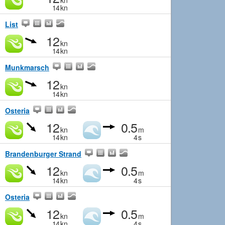
kn
14
kn
List
12
kn
14
kn
Munkmarsch
12
kn
14
kn
Osteria
12
0.5
kn
m
14
kn
4
s
Brandenburger Strand
12
0.5
kn
m
14
kn
4
s
Osteria
12
0.5
kn
m
14
kn
4
s