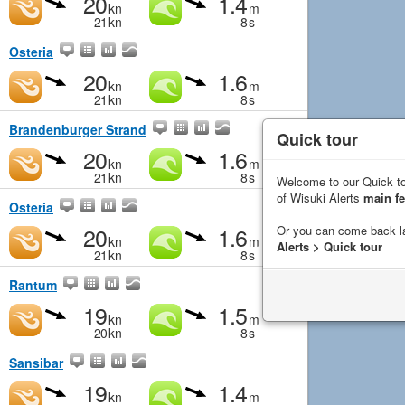
20
1.4
kn
m
21
kn
8
s
Osteria
20
1.6
kn
m
21
kn
8
s
Brandenburger Strand
Quick tour
20
1.6
kn
m
21
kn
8
s
Welcome to our Quick to
of Wisuki Alerts
main fe
Osteria
20
1.6
Or you can come back l
kn
m
Alerts > Quick tour
21
kn
8
s
Rantum
19
1.5
kn
m
20
kn
8
s
Sansibar
19
1.4
kn
m