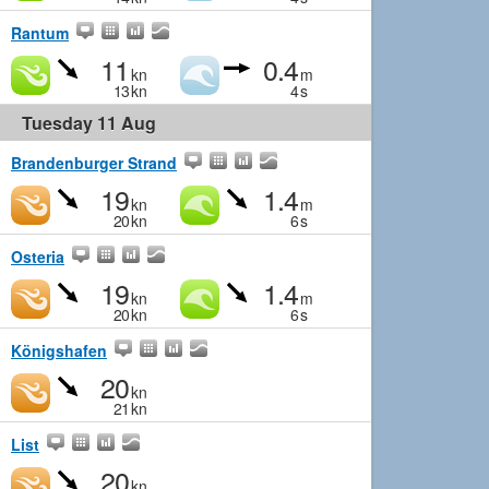
Rantum
11
0.4
kn
m
13
kn
4
s
Tuesday 11 Aug
Brandenburger Strand
19
1.4
kn
m
20
kn
6
s
Osteria
19
1.4
kn
m
20
kn
6
s
Königshafen
20
kn
21
kn
List
20
kn