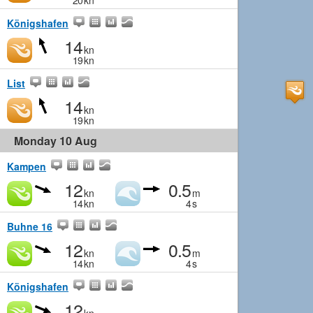
20
kn
Königshafen
14
kn
19
kn
List
14
kn
19
kn
Monday 10 Aug
Kampen
12
0.5
kn
m
14
kn
4
s
Buhne 16
12
0.5
kn
m
14
kn
4
s
Königshafen
12