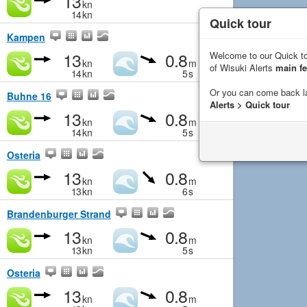
13
kn
14
kn
Quick tour
Kampen
13
0.8
Welcome to our Quick to
kn
m
of Wisuki Alerts
main fe
14
kn
5
s
Or you can come back l
Buhne 16
Alerts > Quick tour
13
0.8
kn
m
14
kn
5
s
Osteria
13
0.8
kn
m
13
kn
6
s
Brandenburger Strand
13
0.8
kn
m
13
kn
5
s
Osteria
13
0.8
kn
m