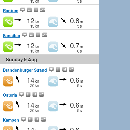
13
kn
5
s
Rantum
12
0.8
kn
m
13
kn
5
s
Sansibar
12
0.7
kn
m
13
kn
6
s
Sunday 9 Aug
Brandenburger Strand
14
0.6
kn
m
20
kn
5
s
Osteria
14
0.6
kn
m
20
kn
5
s
Kampen
14
0.6