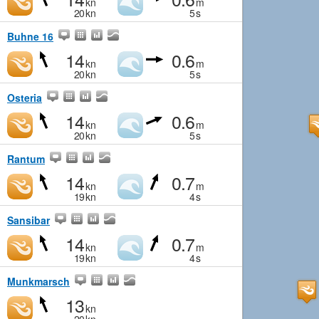
kn
m
20
kn
5
s
Buhne 16
14
0.6
kn
m
20
kn
5
s
Osteria
14
0.6
kn
m
20
kn
5
s
Rantum
14
0.7
kn
m
19
kn
4
s
Sansibar
14
0.7
kn
m
19
kn
4
s
Munkmarsch
13
kn