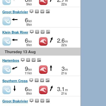
kn
m
9
kn
22
s
Groot Brakrivier
6
kn
9
kn
Klein Brak River
6
2.6
kn
m
9
kn
22
s
Thursday 13 Aug
Hartenbos
9
3
kn
m
11
kn
21
s
Southern Cross
6
3.1
kn
m
8
kn
21
s
Groot Brakrivier