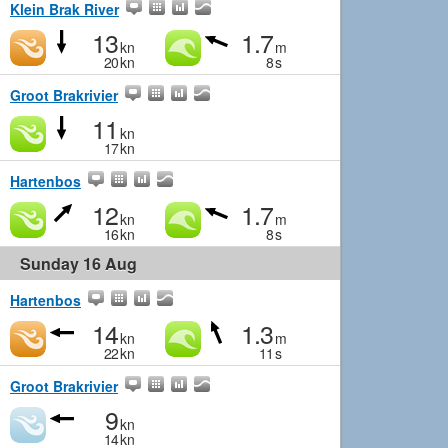
Klein Brak River
13
1.7
kn
m
20
kn
8
s
Groot Brakrivier
11
kn
17
kn
Hartenbos
12
1.7
kn
m
16
kn
8
s
Sunday 16 Aug
Hartenbos
14
1.3
kn
m
22
kn
11
s
Groot Brakrivier
9
kn
14
kn