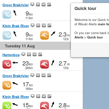
Groot Brakrivier
Quick tour
9
kn
11
kn
Welcome to our Quick to
of Wisuki Alerts
main fe
Klein Brak River
9
2.3
Or you can come back l
kn
m
Alerts > Quick tour
11
kn
12
s
Tuesday 11 Aug
Hartenbos
23
2.7
kn
m
24
kn
13
s
Groot Brakrivier
17
kn
18
kn
Klein Brak River
15
2.8
kn
m