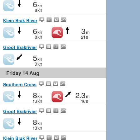
6
kn
8
kn
Klein Brak River
6
3
kn
m
8
kn
21
s
Groot Brakrivier
5
kn
9
kn
Friday 14 Aug
Southern Cross
8
2.3
kn
m
13
kn
16
s
Groot Brakrivier
8
kn
13
kn
Klein Brak River