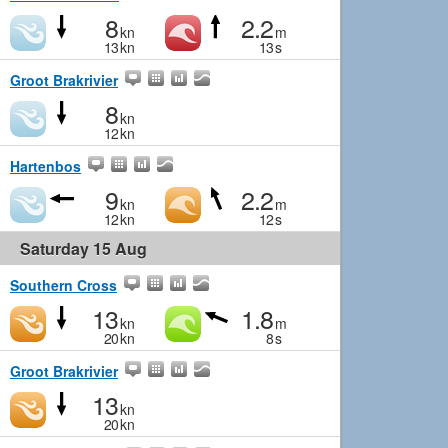
8
2.2
kn
m
13
kn
13
s
Groot Brakrivier
8
kn
12
kn
Hartenbos
9
2.2
kn
m
12
kn
12
s
Saturday 15 Aug
Southern Cross
13
1.8
kn
m
20
kn
8
s
Groot Brakrivier
13
kn
20
kn