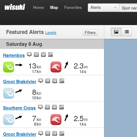
Home
Map
Favorites
Alerts
Featured Alerts
Map
List
Filters
Levels
Saturday 8 Aug
Wind
Marginal
Light
Medium
Strong
Waves
Marginal
Small
Medium
Big
Hartenbos
13
2.3
kn
m
17
kn
14
s
Groot Brakrivier
8
kn
10
kn
Southern Cross
7
2.5
kn
m
8
kn
14
s
Groot Brakrivier