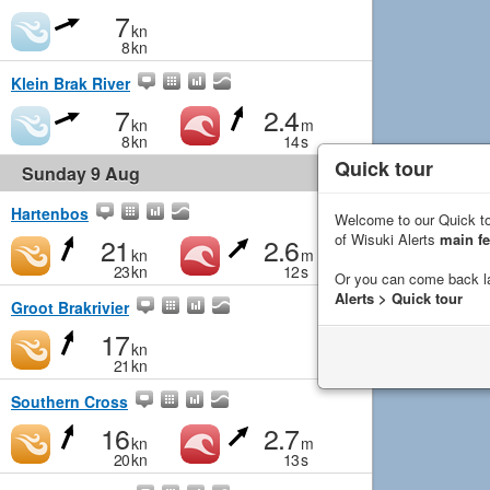
7
kn
8
kn
Klein Brak River
7
2.4
kn
m
8
kn
14
s
Quick tour
Sunday 9 Aug
Hartenbos
Welcome to our Quick to
of Wisuki Alerts
main fe
21
2.6
kn
m
23
kn
12
s
Or you can come back l
Alerts > Quick tour
Groot Brakrivier
17
kn
21
kn
Southern Cross
16
2.7
kn
m
20
kn
13
s