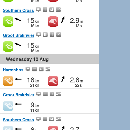
16
kn
13
s
Southern Cross
15
2.9
kn
m
16
kn
13
s
Groot Brakrivier
15
kn
16
kn
Wednesday 12 Aug
Hartenbos
16
2.6
kn
m
21
kn
22
s
Groot Brakrivier
9
kn
11
kn
Southern Cross
6
2.7