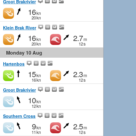
Groot Brakrivier
16
kn
20
kn
Klein Brak River
16
2.7
kn
m
20
kn
12
s
Monday 10 Aug
Hartenbos
15
2.3
kn
m
16
kn
12
s
Groot Brakrivier
10
kn
12
kn
Southern Cross
9
2.5
kn
m
11
kn
12
s