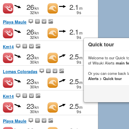
26
2.1
kn
m
32
kn
9
s
Playa Maule
26
2.1
kn
m
32
kn
9
s
Quick tour
Km14
23
2.5
kn
m
Welcome to our Quick to
30
kn
9
s
of Wisuki Alerts
main fe
Lomas Coloradas
Or you can come back l
23
2.5
Alerts > Quick tour
kn
m
30
kn
9
s
Km14
23
2.5
kn
m
30
kn
9
s
Playa Maule