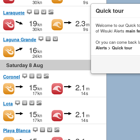
30
kn
9
s
Quick tour
Laraquete
19
2.3
kn
m
Welcome to our Quick to
30
kn
9
s
of Wisuki Alerts
main fe
Laguna Grande
Or you can come back l
16
Alerts > Quick tour
kn
24
kn
Saturday 8 Aug
Coronel
15
2.1
kn
m
17
kn
14
s
Lota
15
2.1
kn
m
17
kn
14
s
Playa Blanca