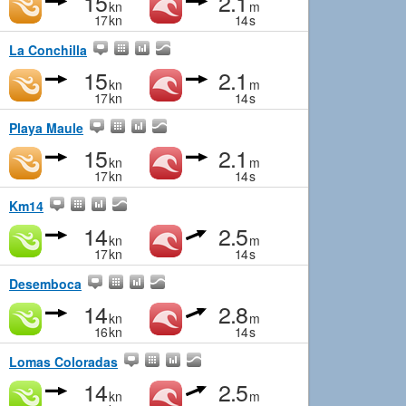
15
2.1
kn
m
17
kn
14
s
La Conchilla
15
2.1
kn
m
17
kn
14
s
Playa Maule
15
2.1
kn
m
17
kn
14
s
Km14
14
2.5
kn
m
17
kn
14
s
Desemboca
14
2.8
kn
m
16
kn
14
s
Lomas Coloradas
14
2.5
kn
m