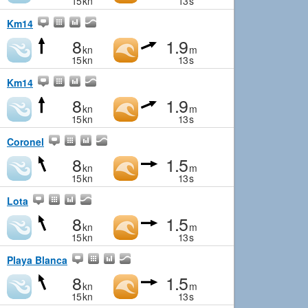
15
kn
13
s
Km14
8
1.9
kn
m
15
kn
13
s
Km14
8
1.9
kn
m
15
kn
13
s
Coronel
8
1.5
kn
m
15
kn
13
s
Lota
8
1.5
kn
m
15
kn
13
s
Playa Blanca
8
1.5
kn
m
15
kn
13
s