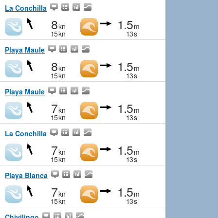
La Conchilla
8
1.5
kn
m
15
kn
13
s
Playa Maule
8
1.5
kn
m
15
kn
13
s
Playa Maule
7
1.5
kn
m
15
kn
13
s
La Conchilla
7
1.5
kn
m
15
kn
13
s
Playa Blanca
7
1.5
kn
m
15
kn
13
s
Chivilingo