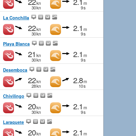
22
2.1
kn
m
30
kn
9
s
La Conchilla
22
2.1
kn
m
30
kn
9
s
Playa Blanca
21
2.1
kn
m
30
kn
9
s
Desemboca
22
2.8
kn
m
28
kn
10
s
Chivilingo
20
2.1
kn
m
30
kn
9
s
Laraquete
20
2.1
kn
m