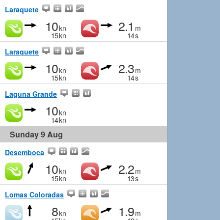
Laraquete
10
2.1
kn
m
15
kn
14
s
Laraquete
10
2.3
kn
m
15
kn
14
s
Laguna Grande
10
kn
14
kn
Sunday 9 Aug
Desemboca
10
2.2
kn
m
15
kn
13
s
Lomas Coloradas
8
1.9
kn
m