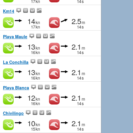
17
kn
14
s
Km14
14
2.5
kn
m
17
kn
14
s
Playa Maule
13
2.1
kn
m
16
kn
14
s
La Conchilla
13
2.1
kn
m
16
kn
14
s
Playa Blanca
12
2.1
kn
m
16
kn
14
s
Chivilingo
10
2.1
kn
m
15
kn
14
s